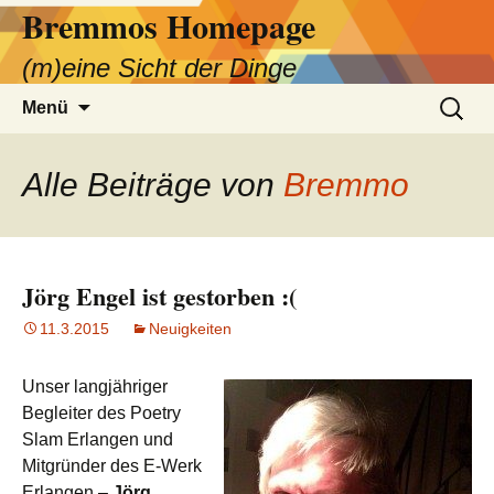
Bremmos Homepage
Zum
Inhalt
(m)eine Sicht der Dinge
springen
Suchen
Menü
nach:
Alle Beiträge von
Bremmo
Jörg Engel ist gestorben :(
11.3.2015
Neuigkeiten
Unser langjähriger
Begleiter des Poetry
Slam Erlangen und
Mitgründer des E-Werk
Erlangen –
Jörg